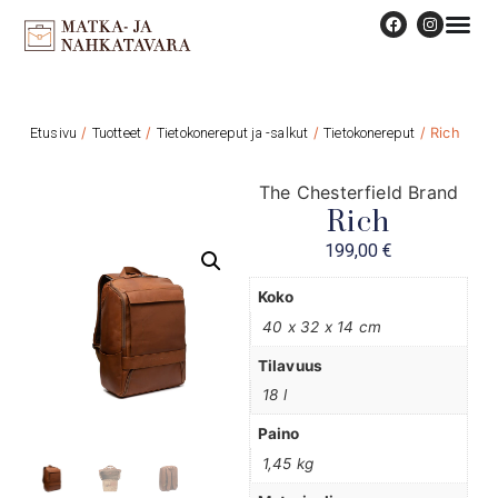
Etusivu
/
Tuotteet
/
Tietokonereput ja -salkut
/
Tietokonereput
/ Rich
The Chesterfield Brand
Rich
199,00
€
Koko
40 x 32 x 14 cm
Tilavuus
18 l
Paino
1,45 kg