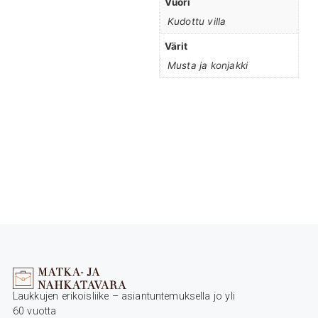
Vuori
Kudottu villa
Värit
Musta ja konjakki
Laukkujen erikoisliike – asiantuntemuksella jo yli
60 vuotta