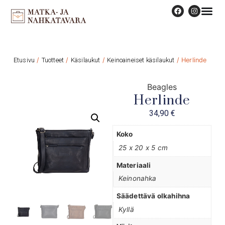
Etusivu
/
Tuotteet
/
Käsilaukut
/
Keinoaineiset käsilaukut
/ Herlinde
Beagles
Herlinde
34,90
€
Koko
25 x 20 x 5 cm
Materiaali
Keinonahka
Säädettävä olkahihna
Kyllä