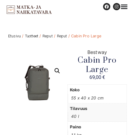
Etusivu
/
Tuotteet
/
Reput
/
Reput
/ Cabin Pro Large
Bestway
Cabin Pro
Large
69,00
€
Koko
55 x 40 x 20 cm
Tilavuus
40 l
Paino
1,1 kg