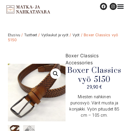
Etusivu
/
Tuotteet
/
Vyölaukut ja vyöt
/
Vyöt
/ Boxer Classics vyö
5150
Boxer Classics
Accessories
Boxer Classics
vyö 5150
29,90
€
Miesten nahkinen
punosvyö. Värit musta ja
konjakki. Vyön pituudet 85
cm – 105 cm.