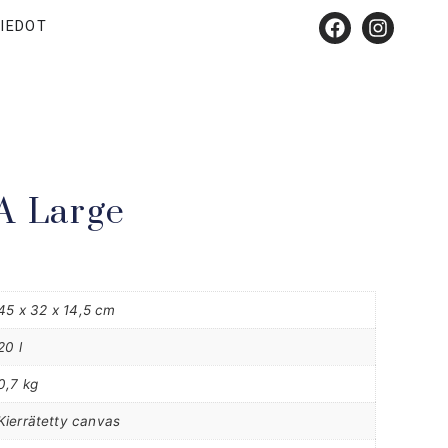
IEDOT
A Large
45 x 32 x 14,5 cm
20 l
0,7 kg
Kierrätetty canvas