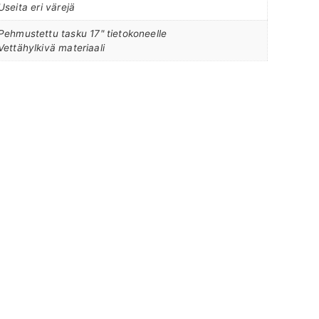
Useita eri värejä
Pehmustettu tasku 17" tietokoneelle
Vettähylkivä materiaali