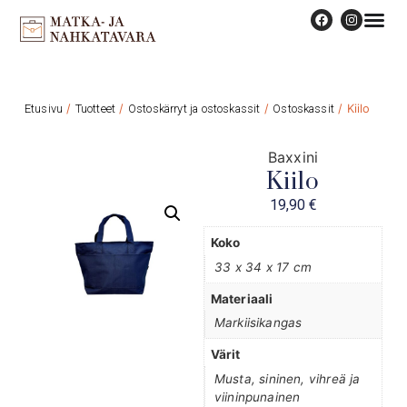
Etusivu
/
Tuotteet
/
Ostoskärryt ja ostoskassit
/
Ostoskassit
/ Kiilo
Baxxini
Kiilo
19,90
€
Koko
33 x 34 x 17 cm
Materiaali
Markiisikangas
Värit
Musta, sininen, vihreä ja
viininpunainen