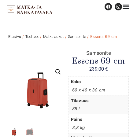
Etusivu
/
Tuotteet
/
Matkalaukut
/
Samsonite
/ Essens 69 cm
Samsonite
Essens 69 cm
239,00
€
Koko
69 x 49 x 30 cm
Tilavuus
88 l
Paino
3,8 kg