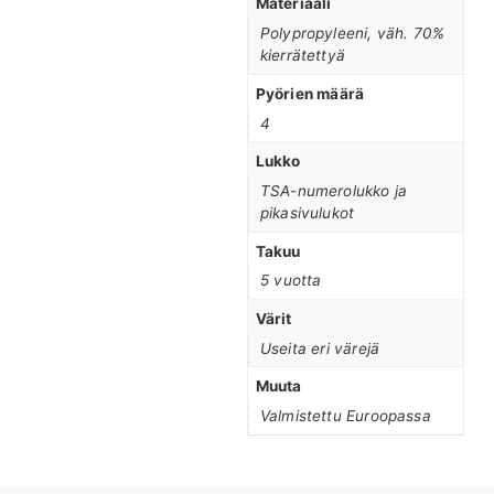
Materiaali
Polypropyleeni, väh. 70%
kierrätettyä
Pyörien määrä
4
Lukko
TSA-numerolukko ja
pikasivulukot
Takuu
5 vuotta
Värit
Useita eri värejä
Muuta
Valmistettu Euroopassa