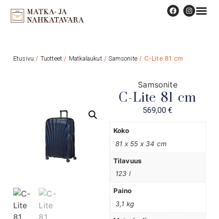
Etusivu
/
Tuotteet
/
Matkalaukut
/
Samsonite
/ C-Lite 81 cm
Samsonite
C-Lite 81 cm
569,00
€
Koko
81 x 55 x 34 cm
Tilavuus
123 l
Paino
3,1 kg