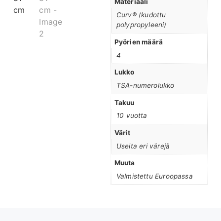
Materiaali
Curv® (kudottu
polypropyleeni)
Pyörien määrä
4
Lukko
TSA-numerolukko
Takuu
10 vuotta
Värit
Useita eri värejä
Muuta
Valmistettu Euroopassa