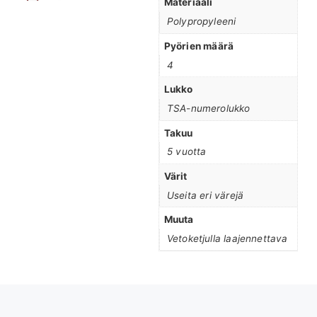
Materiaali
Polypropyleeni
Pyörien määrä
4
Lukko
TSA-numerolukko
Takuu
5 vuotta
Värit
Useita eri värejä
Muuta
Vetoketjulla laajennettava