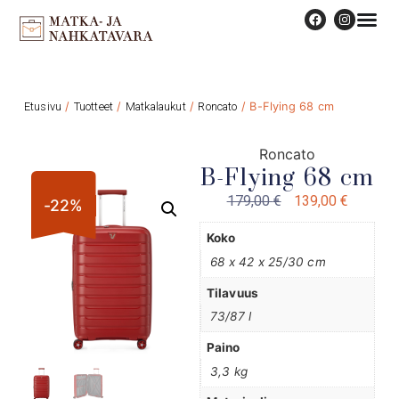
Etusivu
/
Tuotteet
/
Matkalaukut
/
Roncato
/ B-Flying 68 cm
Roncato
B-Flying 68 cm
179,00
€
139,00
€
-22%
Koko
68 x 42 x 25/30 cm
Tilavuus
73/87 l
Paino
3,3 kg