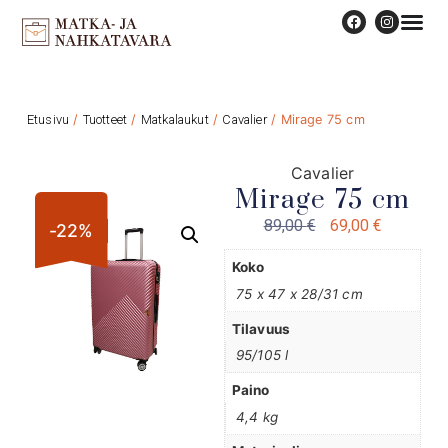
Etusivu
/
Tuotteet
/
Matkalaukut
/
Cavalier
/ Mirage 75 cm
Cavalier
Mirage 75 cm
89,00
€
69,00
€
-22%
Koko
75 x 47 x 28/31 cm
Tilavuus
95/105 l
Paino
4,4 kg