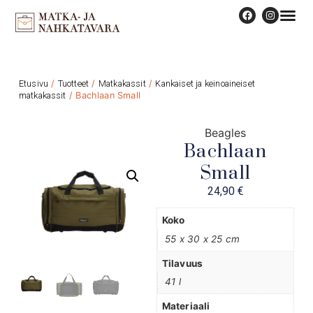
Etusivu
/
Tuotteet
/
Matkakassit
/
Kankaiset ja keinoaineiset
matkakassit
/ Bachlaan Small
Beagles
Bachlaan
Small
24,90
€
Koko
55 x 30 x 25 cm
Tilavuus
41 l
Materiaali