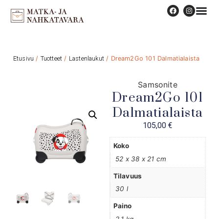
Etusivu
/
Tuotteet
/
Lastenlaukut
/ Dream2Go 101 Dalmatialaista
Samsonite
Dream2Go 101
Dalmatialaista
105,00
€
Koko
52 x 38 x 21 cm
Tilavuus
30 l
Paino
2,1 kg