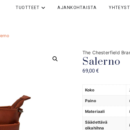
TUOTTEET
AJANKOHTAISTA
YHTEYST
lerno
The Chesterfield Bra
Salerno
69,00
€
Koko
Paino
Materiaali
Säädettävä
olkahihna