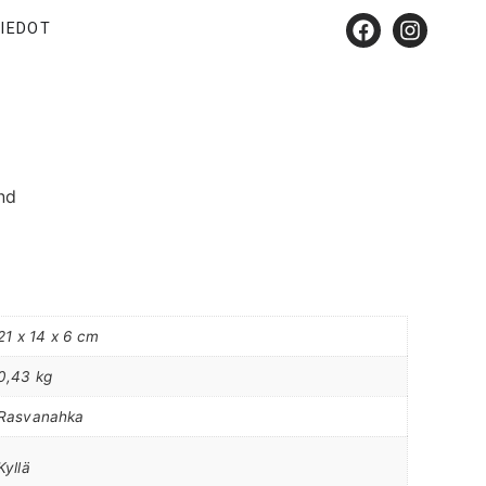
IEDOT
nd
21 x 14 x 6 cm
0,43 kg
Rasvanahka
Kyllä