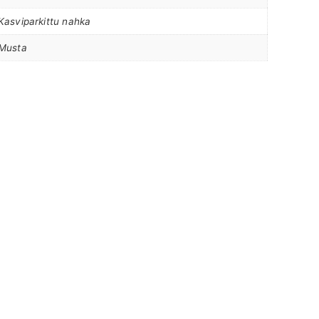
Kasviparkittu nahka
Musta