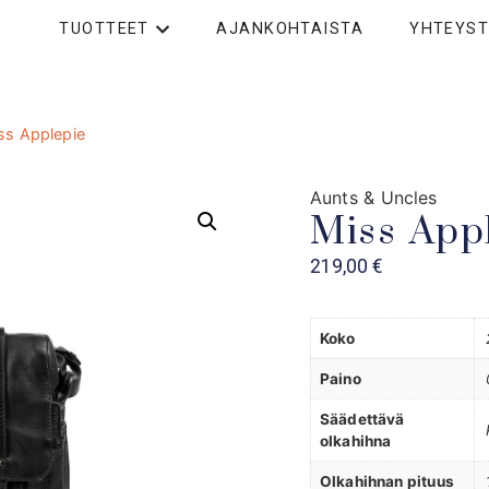
TUOTTEET
AJANKOHTAISTA
YHTEYST
ss Applepie
Aunts & Uncles
Miss App
219,00
€
Koko
Paino
Säädettävä
olkahihna
Olkahihnan pituus