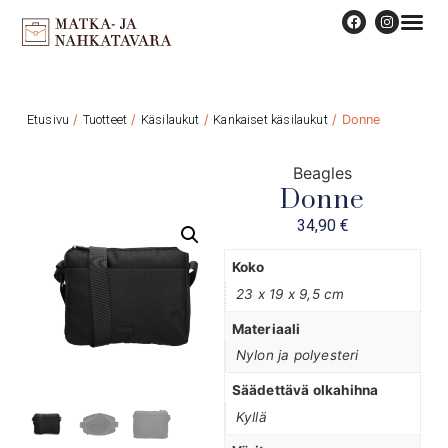
Etusivu
/
Tuotteet
/
Käsilaukut
/
Kankaiset käsilaukut
/ Donne
Beagles
Donne
34,90
€
Koko
23 x 19 x 9,5 cm
Materiaali
Nylon ja polyesteri
Säädettävä olkahihna
Kyllä