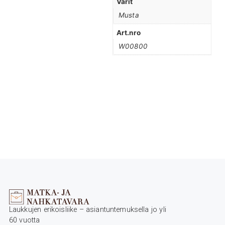
Värit
Musta
Art.nro
W00800
Laukkujen erikoisliike – asiantuntemuksella jo yli
60 vuotta